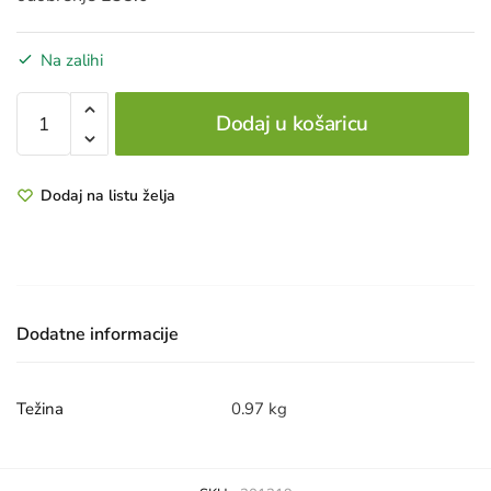
Na zalihi
TOTAL
Dodaj u košaricu
TRANS.
AXLE
7
Dodaj na listu želja
85W90
208L
količina
Dodatne informacije
Težina
0.97 kg