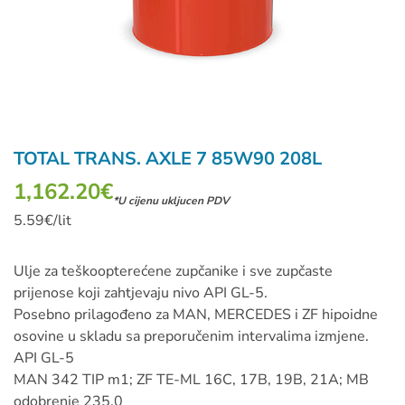
TOTAL TRANS. AXLE 7 85W90 208L
1,162.20
€
*U cijenu ukljucen PDV
5.59€/lit
Ulje za teškoopterećene zupčanike i sve zupčaste
prijenose koji zahtjevaju nivo API GL-5.
Posebno prilagođeno za MAN, MERCEDES i ZF hipoidne
osovine u skladu sa preporučenim intervalima izmjene.
API GL-5
MAN 342 TIP m1; ZF TE-ML 16C, 17B, 19B, 21A; MB
odobrenje 235.0