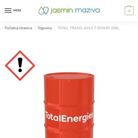
Skip
Skip
to
to
MENI
0
navigation
content
Početna stranica
»
Trgovina
»
TOTAL TRANS. AXLE 7 85W90 208L