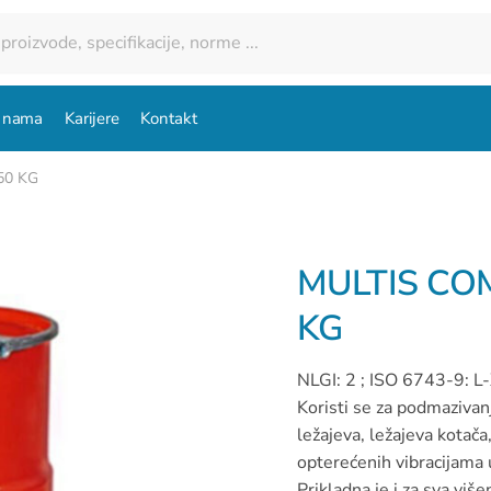
 nama
Karijere
Kontakt
50 KG
MULTIS COM
KG
NLGI: 2 ; ISO 6743-9: 
Koristi se za podmazivanj
ležajeva, ležajeva kotača,
opterećenih vibracijama u
Prikladna je i za sva vi