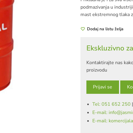
podmazivanja u industrij
mast ekstremnog tlaka z
Dodaj na listu želja
Ekskluzivno za
Kontaktirajte nas kako
proizvodu
Prijavi se
Ko
Tel: 051 652 250
E-mail: info@jasmi
E-mail: komercijal