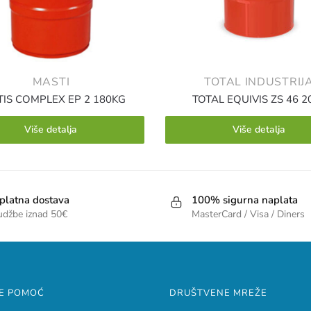
MASTI
TOTAL INDUSTRIJ
TIS COMPLEX EP 2 180KG
TOTAL EQUIVIS ZS 46 2
Više detalja
Više detalja
platna dostava
100% sigurna naplata
udžbe iznad 50€
MasterCard / Visa / Diners
E POMOĆ
DRUŠTVENE MREŽE