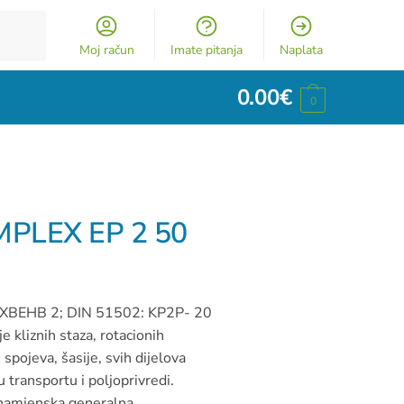
Moj račun
Imate pitanja
Naplata
0.00
€
0
PLEX EP 2 50
L-XBEHB 2; DIN 51502: KP2P- 20
e kliznih staza, rotacionih
 spojeva, šasije, svih dijelova
 transportu i poljoprivredi.
šenamjenska generalna