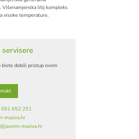
i. Višenamjenska litij kompleks
a visoke temperature.
 servisere
 biste dobili pristup ovom
ntakt
|
051 652 251
n-maziva.hr
a@jasmin-maziva.hr