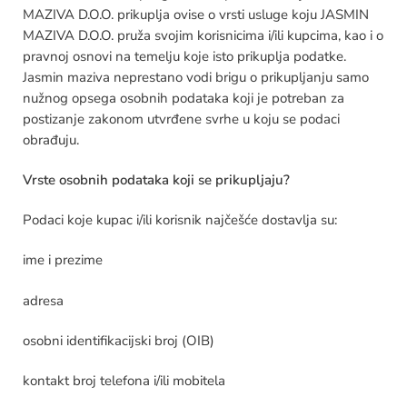
MAZIVA D.O.O. prikuplja ovise o vrsti usluge koju JASMIN
MAZIVA D.O.O. pruža svojim korisnicima i/ili kupcima, kao i o
pravnoj osnovi na temelju koje isto prikuplja podatke.
Jasmin maziva neprestano vodi brigu o prikupljanju samo
nužnog opsega osobnih podataka koji je potreban za
postizanje zakonom utvrđene svrhe u koju se podaci
obrađuju.
Vrste osobnih podataka koji se prikupljaju?
Podaci koje kupac i/ili korisnik najčešće dostavlja su:
ime i prezime
adresa
osobni identifikacijski broj (OIB)
kontakt broj telefona i/ili mobitela