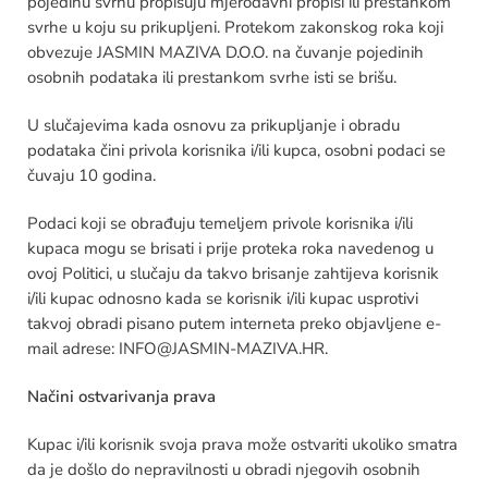
pojedinu svrhu propisuju mjerodavni propisi ili prestankom
svrhe u koju su prikupljeni. Protekom zakonskog roka koji
obvezuje JASMIN MAZIVA D.O.O. na čuvanje pojedinih
osobnih podataka ili prestankom svrhe isti se brišu.
U slučajevima kada osnovu za prikupljanje i obradu
podataka čini privola korisnika i/ili kupca, osobni podaci se
čuvaju 10 godina.
Podaci koji se obrađuju temeljem privole korisnika i/ili
kupaca mogu se brisati i prije proteka roka navedenog u
ovoj Politici, u slučaju da takvo brisanje zahtijeva korisnik
i/ili kupac odnosno kada se korisnik i/ili kupac usprotivi
takvoj obradi pisano putem interneta preko objavljene e-
mail adrese: INFO@JASMIN-MAZIVA.HR.
Načini ostvarivanja prava
Kupac i/ili korisnik svoja prava može ostvariti ukoliko smatra
da je došlo do nepravilnosti u obradi njegovih osobnih