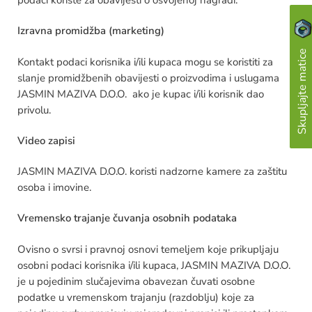
podaci koriste za obavijesti o osvojenoj nagradi.
Izravna promidžba (marketing)
Skupljajte matice
Kontakt podaci korisnika i/ili kupaca mogu se koristiti za
slanje promidžbenih obavijesti o proizvodima i uslugama
JASMIN MAZIVA D.O.O. ako je kupac i/ili korisnik dao
privolu.
Video zapisi
JASMIN MAZIVA D.O.O. koristi nadzorne kamere za zaštitu
osoba i imovine.
Vremensko trajanje čuvanja osobnih podataka
Ovisno o svrsi i pravnoj osnovi temeljem koje prikupljaju
osobni podaci korisnika i/ili kupaca, JASMIN MAZIVA D.O.O.
je u pojedinim slučajevima obavezan čuvati osobne
podatke u vremenskom trajanju (razdoblju) koje za