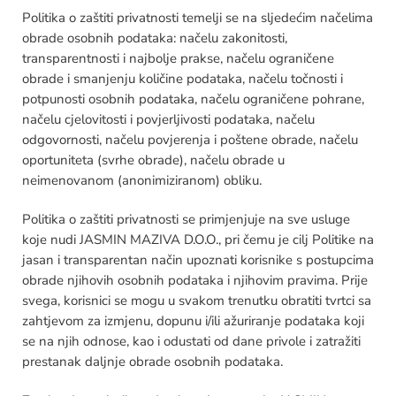
Politika o zaštiti privatnosti temelji se na sljedećim načelima
obrade osobnih podataka: načelu zakonitosti,
transparentnosti i najbolje prakse, načelu ograničene
obrade i smanjenju količine podataka, načelu točnosti i
potpunosti osobnih podataka, načelu ograničene pohrane,
načelu cjelovitosti i povjerljivosti podataka, načelu
odgovornosti, načelu povjerenja i poštene obrade, načelu
oportuniteta (svrhe obrade), načelu obrade u
neimenovanom (anonimiziranom) obliku.
Politika o zaštiti privatnosti se primjenjuje na sve usluge
koje nudi JASMIN MAZIVA D.O.O., pri čemu je cilj Politike na
jasan i transparentan način upoznati korisnike s postupcima
obrade njihovih osobnih podataka i njihovim pravima. Prije
svega, korisnici se mogu u svakom trenutku obratiti tvrtci sa
zahtjevom za izmjenu, dopunu i/ili ažuriranje podataka koji
se na njih odnose, kao i odustati od dane privole i zatražiti
prestanak daljnje obrade osobnih podataka.