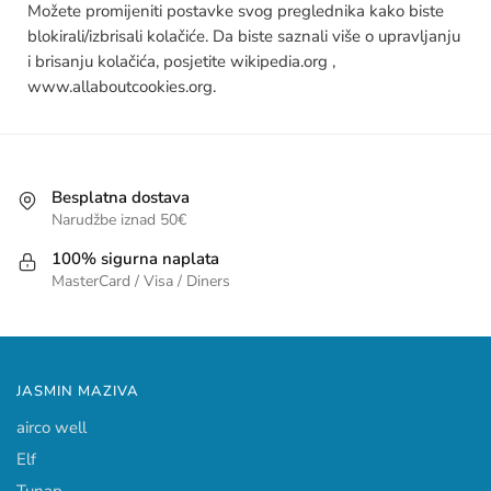
Možete promijeniti postavke svog preglednika kako biste
blokirali/izbrisali kolačiće. Da biste saznali više o upravljanju
i brisanju kolačića, posjetite wikipedia.org ,
www.allaboutcookies.org.
Besplatna dostava
Narudžbe iznad 50€
100% sigurna naplata
MasterCard / Visa / Diners
JASMIN MAZIVA
airco well
Elf