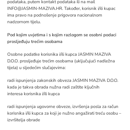
podataka, putem kontakt podataka ili na mail
INFO@JASMIN-MAZIVA.HR. Također, korisnik i/ili kupac
ima pravo na podnošenje prigovora nacionalnom
nadzornom tijelu.
Pod kojim uvjetima i s kojim razlogom se osobni podaci
prosljeđuju trećim osobama
Osobne podatke korisnika i/ili kupca JASMIN MAZIVA
D.O.O. prosljeđuje trećim osobama (uključujući nadležna
tijela) u sljedećim slučajevima:
radi ispunjenja zakonskih obveza JASMIN MAZIVA D.O.O.
kada je takva obrada nužna radi zaštite ključnih
interesa
korisnika i/ili kupca
radi ispunjenja ugovorne obveze, izvršenja posla za račun
korisnika i/ili kupca za koji je nužno angažirati treću osobu –
izvršitelja obrade