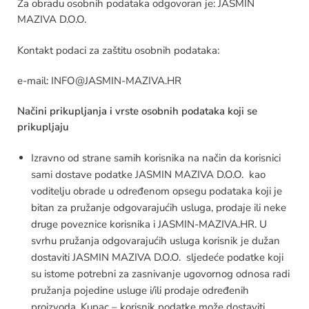
Za obradu osobnih podataka odgovoran je: JASMIN
MAZIVA D.O.O.
Kontakt podaci za zaštitu osobnih podataka:
e-mail: INFO@JASMIN-MAZIVA.HR
Načini prikupljanja i vrste osobnih podataka koji se
prikupljaju
Izravno od strane samih korisnika na način da korisnici
sami dostave podatke JASMIN MAZIVA D.O.O. kao
voditelju obrade u određenom opsegu podataka koji je
bitan za pružanje odgovarajućih usluga, prodaje ili neke
druge poveznice korisnika i JASMIN-MAZIVA.HR. U
svrhu pružanja odgovarajućih usluga korisnik je dužan
dostaviti JASMIN MAZIVA D.O.O. sljedeće podatke koji
su istome potrebni za zasnivanje ugovornog odnosa radi
pružanja pojedine usluge i/ili prodaje određenih
proizvoda. Kupac – korisnik podatke može dostaviti