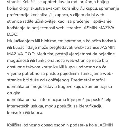
stranici. Kolačići se upotrebljavaju radi pružanja boljeg
korisničkog iskustva svakom korisniku i/ili kupcu, spremanje
preferencija korisnika i/ili kupaca, s ciljem da bi web-
stranice radile učinkovitije, kao i za praćenje i ispitivanje
korištenja te posjećenosti web-stranice JASMIN MAZIVA
D.O.O.
Isključivanjem i/ili blokiranjem spremanja kolačića korisnik
i/ili kupac i dalje može pregledavati web-stranice JASMIN
MAZIVA D.O.O. Međutim, postoji vjerojatnost da pojedine
mogućnosti i/ili funkcionalnosti web-stranice neće biti
dostupne takvom korisniku i/ili kupcu, odnosno da će
vrijeme potrebno za pristup pojedinim funkcijama web-
stranice biti duže od uobičajenog. Predmetni mrežni
identifikatori mogu ostaviti tragove koji, u kombinaciji sa
drugim
identifikatorima i informacijama koje pružaju poslužitelji
internetskih usluga, mogu poslužiti za identifikaciju
korisnika i/ili kupca.
Količina, odnosno opseg osobnih podataka koje JASMIN