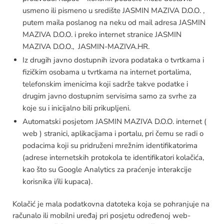
usmeno ili pismeno u središte JASMIN MAZIVA D.O.O. ,
putem maila poslanog na neku od mail adresa JASMIN
MAZIVA D.O.O. i preko internet stranice JASMIN
MAZIVA D.O.O., JASMIN-MAZIVA.HR.
Iz drugih javno dostupnih izvora podataka o tvrtkama i
fizičkim osobama u tvrtkama na internet portalima,
telefonskim imenicima koji sadrže takve podatke i
drugim javno dostupnim servisima samo za svrhe za
koje su i inicijalno bili prikupljeni.
Automatski posjetom JASMIN MAZIVA D.O.O. internet (
web ) stranici, aplikacijama i portalu, pri čemu se radi o
podacima koji su pridruženi mrežnim identifikatorima
(adrese internetskih protokola te identifikatori kolačića,
kao što su Google Analytics za praćenje interakcije
korisnika i/ili kupaca).
Kolačić je mala podatkovna datoteka koja se pohranjuje na
računalo ili mobilni uređaj pri posjetu određenoj web-