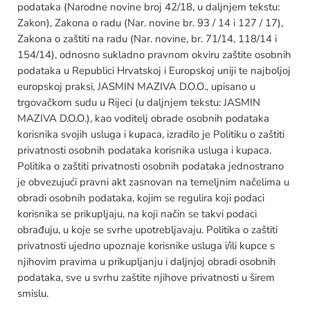
podataka (Narodne novine broj 42/18, u daljnjem tekstu:
Zakon), Zakona o radu (Nar. novine br. 93 / 14 i 127 / 17),
Zakona o zaštiti na radu (Nar. novine, br. 71/14, 118/14 i
154/14), odnosno sukladno pravnom okviru zaštite osobnih
podataka u Republici Hrvatskoj i Europskoj uniji te najboljoj
europskoj praksi, JASMIN MAZIVA D.O.O., upisano u
trgovačkom sudu u Rijeci (u daljnjem tekstu: JASMIN
MAZIVA D.O.O.), kao voditelj obrade osobnih podataka
korisnika svojih usluga i kupaca, izradilo je Politiku o zaštiti
privatnosti osobnih podataka korisnika usluga i kupaca.
Politika o zaštiti privatnosti osobnih podataka jednostrano
je obvezujući pravni akt zasnovan na temeljnim načelima u
obradi osobnih podataka, kojim se regulira koji podaci
korisnika se prikupljaju, na koji način se takvi podaci
obrađuju, u koje se svrhe upotrebljavaju. Politika o zaštiti
privatnosti ujedno upoznaje korisnike usluga i/ili kupce s
njihovim pravima u prikupljanju i daljnjoj obradi osobnih
podataka, sve u svrhu zaštite njihove privatnosti u širem
smislu.