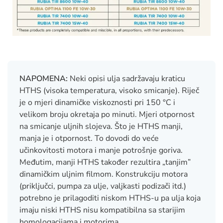
NAPOMENA:
Neki opisi ulja sadržavaju kraticu
HTHS (visoka temperatura, visoko smicanje). Riječ
je o mjeri dinamičke viskoznosti pri 150 °C i
velikom broju okretaja po minuti. Mjeri otpornost
na smicanje uljnih slojeva. Što je HTHS manji,
manja je i otpornost. To dovodi do veće
učinkovitosti motora i manje potrošnje goriva.
Međutim, manji HTHS također rezultira „tanjim”
dinamičkim uljnim filmom. Konstrukciju motora
(priključci, pumpa za ulje, valjkasti podizači itd.)
potrebno je prilagoditi niskom HTHS-u pa ulja koja
imaju niski HTHS nisu kompatibilna sa starijim
homologacijama i motorima.