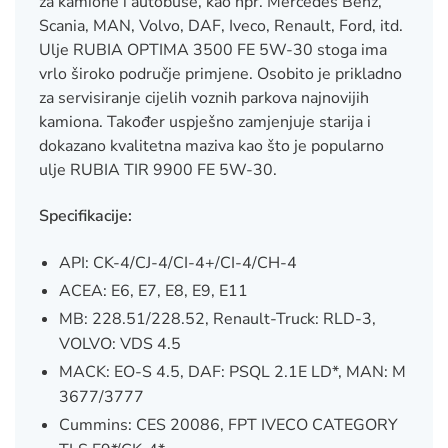
za kamione i autobuse, kao npr. Mercedes Benz,
Scania, MAN, Volvo, DAF, Iveco, Renault, Ford, itd.
Ulje RUBIA OPTIMA 3500 FE 5W-30 stoga ima
vrlo široko područje primjene. Osobito je prikladno
za servisiranje cijelih voznih parkova najnovijih
kamiona. Također uspješno zamjenjuje starija i
dokazano kvalitetna maziva kao što je popularno
ulje RUBIA TIR 9900 FE 5W-30.
Specifikacije:
API: CK-4/CJ-4/CI-4+/CI-4/CH-4
ACEA: E6, E7, E8, E9, E11
MB: 228.51/228.52, Renault-Truck: RLD-3,
VOLVO: VDS 4.5
MACK: EO-S 4.5, DAF: PSQL 2.1E LD*, MAN: M
3677/3777
Cummins: CES 20086, FPT IVECO CATEGORY