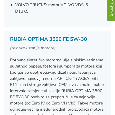
Skupljajte matice
VOLVO TRUCKS: motor VOLVO VDS-5 –
D13K5
RUBIA OPTIMA 3500 FE 5W-30
(za nove i starije motore)
Potpuno sintetičko motorno ulje s niskim razinama
sulfatnog pepela, fosfora i sumpora za motore koji
kao gorivo upotrebljavaju dizel i plin. Ispunjava
zahtjeve najnovijih normi API: CK-4 i ACEA: E8 i
E11, kao i stroge zahtjeve OEM-ova za maksimalne
intervale zamjene ulja. Ulje RUBIA OPTIMA 3500
FE 5W-30 osobito se preporučuje za najnovije
motore (od Euro IV do Euro VI i VId). Takve motore
ugrađuje većina međunarodnih proizvođača motora