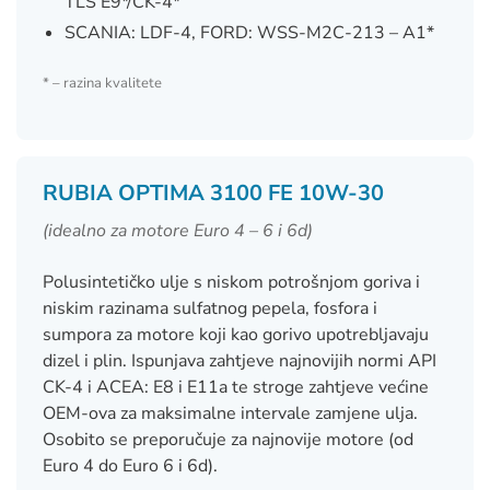
TLS E9*/CK-4*
SCANIA: LDF-4, FORD: WSS-M2C-213 – A1*
* – razina kvalitete
RUBIA OPTIMA 3100 FE 10W-30
(idealno za motore Euro 4 – 6 i 6d)
Polusintetičko ulje s niskom potrošnjom goriva i
niskim razinama sulfatnog pepela, fosfora i
sumpora za motore koji kao gorivo upotrebljavaju
dizel i plin. Ispunjava zahtjeve najnovijih normi API
CK-4 i ACEA: E8 i E11a te stroge zahtjeve većine
OEM-ova za maksimalne intervale zamjene ulja.
Osobito se preporučuje za najnovije motore (od
Euro 4 do Euro 6 i 6d).