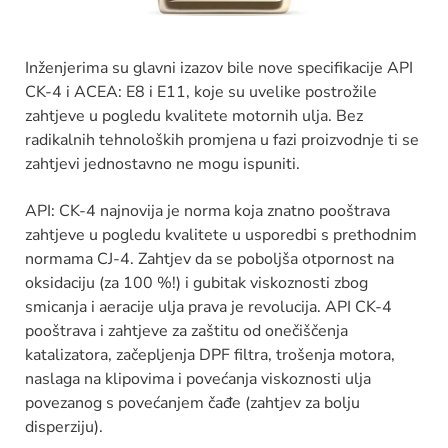
Inženjerima su glavni izazov bile nove specifikacije API
CK-4 i ACEA: E8 i E11, koje su uvelike postrožile
zahtjeve u pogledu kvalitete motornih ulja. Bez
radikalnih tehnoloških promjena u fazi proizvodnje ti se
zahtjevi jednostavno ne mogu ispuniti.
API: CK-4 najnovija je norma koja znatno pooštrava
zahtjeve u pogledu kvalitete u usporedbi s prethodnim
normama CJ-4. Zahtjev da se poboljša otpornost na
oksidaciju (za 100 %!) i gubitak viskoznosti zbog
smicanja i aeracije ulja prava je revolucija. API CK-4
pooštrava i zahtjeve za zaštitu od onečiščenja
katalizatora, začepljenja DPF filtra, trošenja motora,
naslaga na klipovima i povećanja viskoznosti ulja
povezanog s povećanjem čađe (zahtjev za bolju
disperziju).