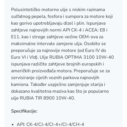
Polusintetičko motorno ulje s niskim razinama
sulfatnog pepela, fosfora i sumpora za motore koji
kao gorivo upotrebljavaju dizel i plin. Ispunjava
zahtjeve najnovijih normi API CK-4 i ACEA: E8 i
E11, kao i stroge zahtjeve većine OEM-ova za
maksimalne intervale zamjene ulja. Osobito se
preporučuje za najnovije motore (od Euro IV do
Euro VI i VId). Ulje RUBIA OPTIMA 3100 10W-40
ispunjava različite zahtjeve brojnih europskih i
američkih proizvođača motora. Preporučuje se za
servisiranje cijelih voznih parkova najnovijih
kamiona. Također uspješno zamjenjuje starija i
dokazano kvalitetna maziva kao što je popularno
ulje RUBIA TIR 8900 10W-40.
Specifikacije:
API: CK-4/CJ-4/CI-4+/CI-4/CH-4