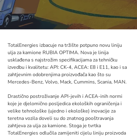
TotalEnergies izbacuje na tržište potpuno novu liniju
ulja za kamione RUBIA OPTIMA. Nova je linija
usklađena s najstrožim specifikacijama za tehničku
izvedbu i kvalitetu: API: CK-4, ACEA: E8 i E11, kao i sa
zahtjevnim odobrenjima proizvođača kao što su
Mercedes-Benz, Volvo, Mack, Cummins, Scania, MAN.
Drastično postroživanje API-jevih i ACEA-inih normi
koje je djelomično posljedica ekoloških ograničenja i
velike tehnološke (ujedno i ekološke) inovacije za
teretna vozila doveli su do znatnog pooštravanja
zahtjeva za ulja za kamione. Stoga je tvrtka
TotalEnergies odlučila zamijeniti cijelu liniju proizvoda