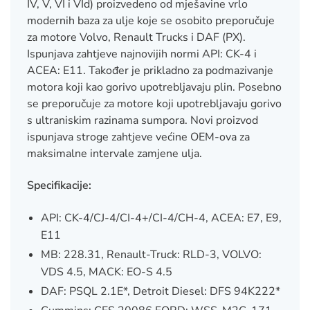
IV, V, VI i VId) proizvedeno od mješavine vrlo
modernih baza za ulje koje se osobito preporučuje
za motore Volvo, Renault Trucks i DAF (PX).
Ispunjava zahtjeve najnovijih normi API: CK-4 i
ACEA: E11. Također je prikladno za podmazivanje
motora koji kao gorivo upotrebljavaju plin. Posebno
se preporučuje za motore koji upotrebljavaju gorivo
s ultraniskim razinama sumpora. Novi proizvod
ispunjava stroge zahtjeve većine OEM-ova za
maksimalne intervale zamjene ulja.
Specifikacije:
API: CK-4/CJ-4/CI-4+/CI-4/CH-4, ACEA: E7, E9,
E11
MB: 228.31, Renault-Truck: RLD-3, VOLVO:
VDS 4.5, MACK: EO-S 4.5
DAF: PSQL 2.1E*, Detroit Diesel: DFS 94K222*