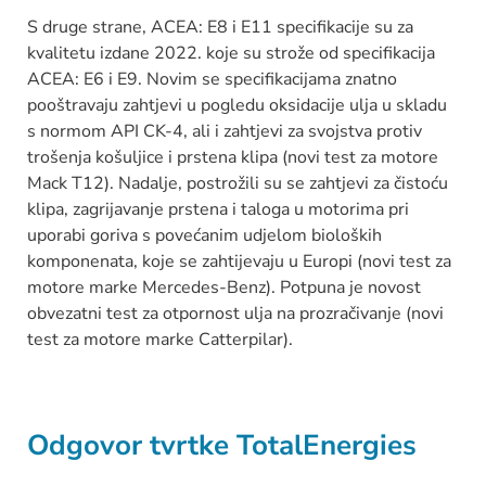
S druge strane, ACEA: E8 i E11 specifikacije su za
kvalitetu izdane 2022. koje su strože od specifikacija
ACEA: E6 i E9. Novim se specifikacijama znatno
pooštravaju zahtjevi u pogledu oksidacije ulja u skladu
s normom API CK-4, ali i zahtjevi za svojstva protiv
trošenja košuljice i prstena klipa (novi test za motore
Mack T12). Nadalje, postrožili su se zahtjevi za čistoću
klipa, zagrijavanje prstena i taloga u motorima pri
uporabi goriva s povećanim udjelom bioloških
komponenata, koje se zahtijevaju u Europi (novi test za
motore marke Mercedes-Benz). Potpuna je novost
obvezatni test za otpornost ulja na prozračivanje (novi
test za motore marke Catterpilar).
Odgovor tvrtke TotalEnergies