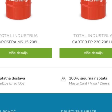
TOTAL INDUSTRIJA
TOTAL INDUSTRIJ
DROSERA MS 15 208L
CARTER EP 220 208 L
Više detalja
Više detalja
platna dostava
100% sigurna naplata
udžbe iznad 50€
MasterCard / Visa / Diners
E POMOĆ
DRUŠTVENE MREŽE