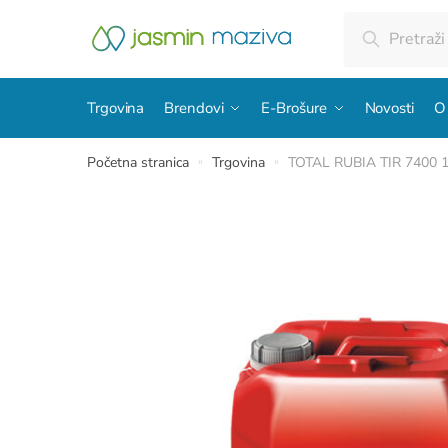
Skip
Skip
Pretraži:
Pretraži
to
to
navigation
content
Trgovina
Brendovi
E-Brošure
Novosti
O
Početna stranica
Trgovina
TOTAL RUBIA TIR 7400 
»
»