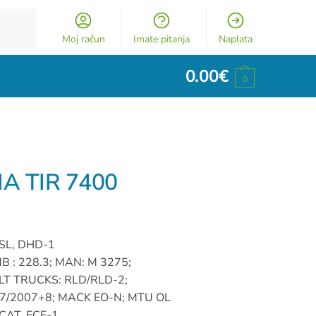
Moj račun
Imate pitanja
Naplata
0.00
€
0
A TIR 7400
4/SL, DHD-1
 : 228.3; MAN: M 3275;
LT TRUCKS: RLD/RLD-2;
/2007+8; MACK EO-N; MTU OL
 CAT. ECF-1