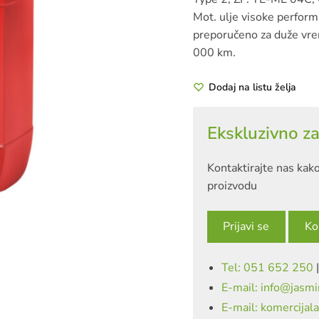
Mot. ulje visoke performa
preporučeno za duže vre
000 km.
Dodaj na listu želja
Ekskluzivno za
Kontaktirajte nas kako
proizvodu
Prijavi se
Ko
Tel: 051 652 250
E-mail: info@jasmi
E-mail: komercijal