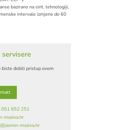
nse bazirano na sint. tehnologiji,
menske intervale izmjene do 60
 servisere
 biste dobili pristup ovom
ntakt
|
051 652 251
n-maziva.hr
a@jasmin-maziva.hr