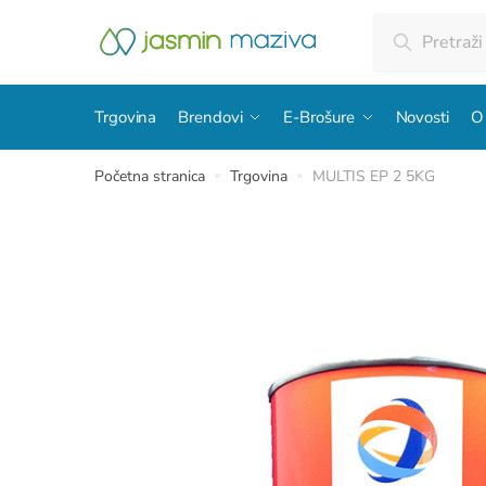
Skip
Skip
Pretraži:
Pretraži
to
to
navigation
content
Trgovina
Brendovi
E-Brošure
Novosti
O
Početna stranica
Trgovina
MULTIS EP 2 5KG
»
»