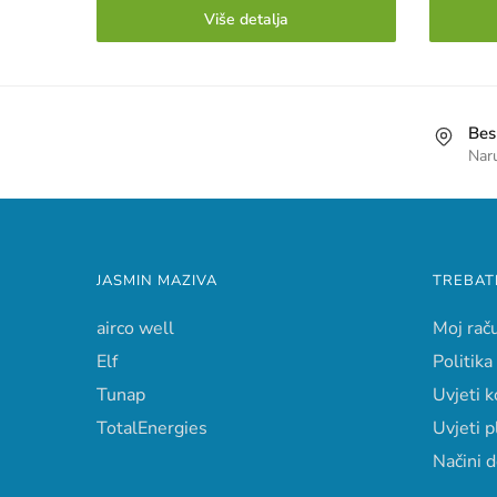
Više detalja
Bes
Nar
JASMIN MAZIVA
TREBAT
airco well
Moj rač
Elf
Politika
Tunap
Uvjeti k
TotalEnergies
Uvjeti p
Načini 