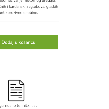
podmazivanje motornog uređaja,
čnih i kardanskih zglobova, glatkih
 antikorozivne osobine.
Dodaj u košaricu
gurnosno tehnički list