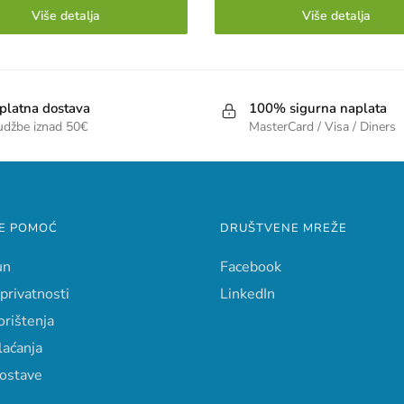
Više detalja
Više detalja
platna dostava
100% sigurna naplata
udžbe iznad 50€
MasterCard / Visa / Diners
E POMOĆ
DRUŠTVENE MREŽE
un
Facebook
 privatnosti
LinkedIn
orištenja
laćanja
dostave