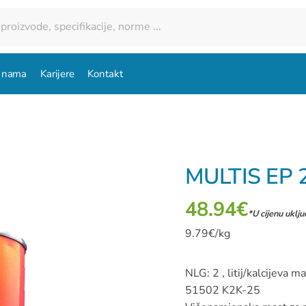
 nama
Karijere
Kontakt
MULTIS EP 
48.94
€
*U cijenu uklj
9.79€/kg
NLG: 2 , litij/kalcijeva
51502 K2K-25