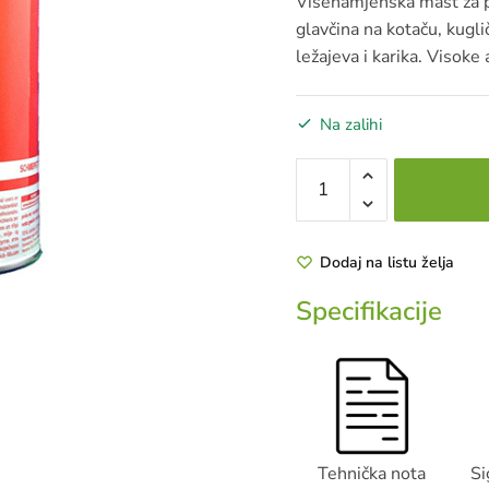
Višenamjenska mast za 
glavčina na kotaču, kugli
ležajeva i karika. Visoke
Na zalihi
MULTIS
EP
2
5KG
Dodaj na listu želja
količina
Specifikacije
Tehnička nota
Si