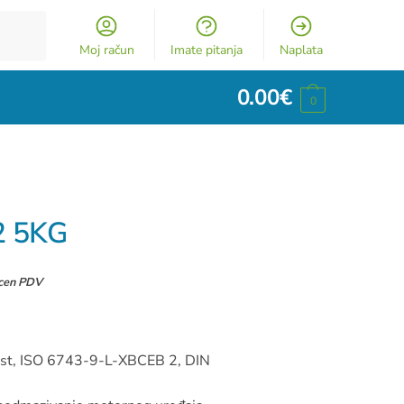
Moj račun
Imate pitanja
Naplata
0.00
€
0
2 5KG
ucen PDV
 mast, ISO 6743-9-L-XBCEB 2, DIN