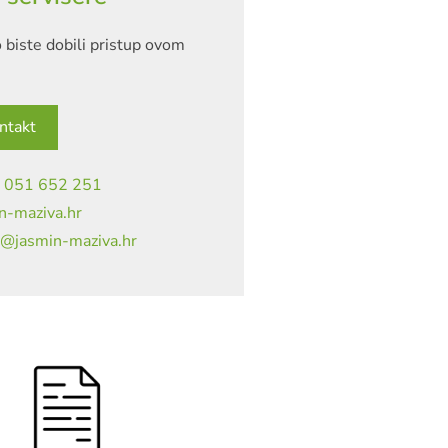
 biste dobili pristup ovom
ntakt
|
051 652 251
n-maziva.hr
a@jasmin-maziva.hr