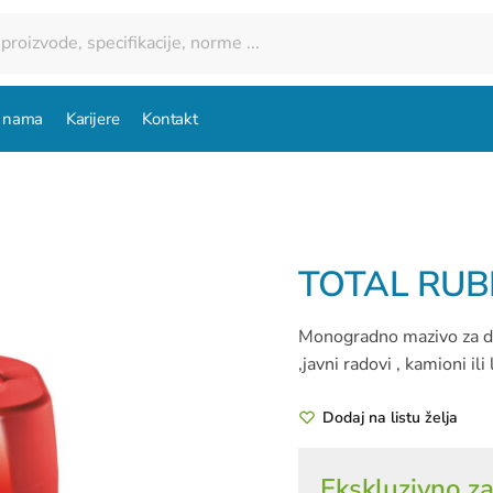
 nama
Karijere
Kontakt
TOTAL RUBI
Monogradno mazivo za di
,javni radovi , kamioni i
Dodaj na listu želja
Ekskluzivno za