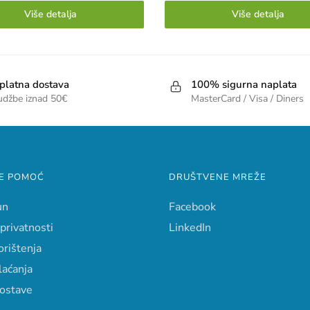
Više detalja
Više detalja
platna dostava
100% sigurna naplata
udžbe iznad 50€
MasterCard / Visa / Diners
E POMOĆ
DRUŠTVENE MREŽE
un
Facebook
 privatnosti
LinkedIn
orištenja
laćanja
dostave