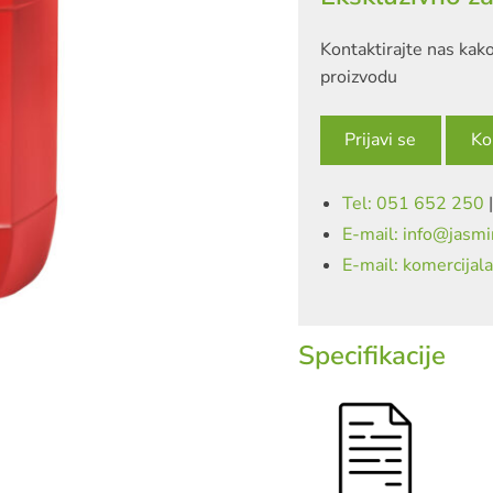
Kontaktirajte nas kako
proizvodu
Prijavi se
Ko
Tel: 051 652 250
E-mail: info@jasmi
E-mail: komercijal
Specifikacije