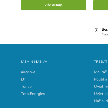
Više detalja
Bes
Nar
JASMIN MAZIVA
TREBAT
airco well
Moj rač
Elf
Politika
Tunap
Uvjeti k
TotalEnergies
Uvjeti p
Načini 