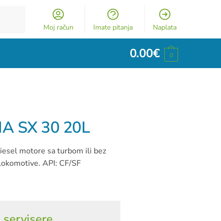
Moj račun
Imate pitanja
Naplata
0.00
€
0
A SX 30 20L
esel motore sa turbom ili bez
li lokomotive. API: CF/SF
 servisere