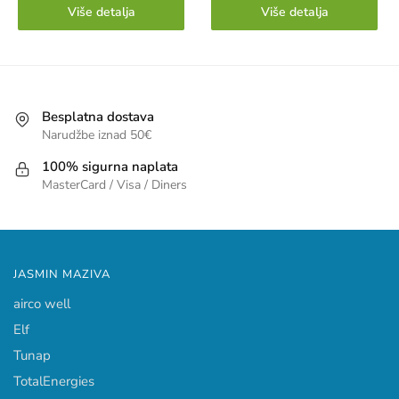
Više detalja
Više detalja
Besplatna dostava
Narudžbe iznad 50€
100% sigurna naplata
MasterCard / Visa / Diners
JASMIN MAZIVA
airco well
Elf
Tunap
TotalEnergies