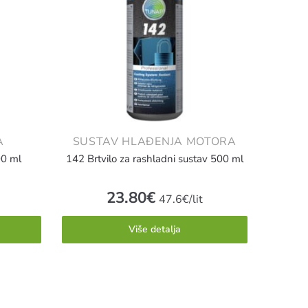
A
SUSTAV HLAĐENJA MOTORA
00 ml
142 Brtvilo za rashladni sustav 500 ml
23.80
€
t
47.6€/lit
Više detalja