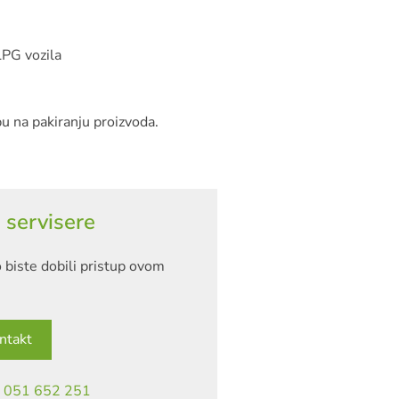
LPG vozila
bu na pakiranju proizvoda.
 servisere
 biste dobili pristup ovom
ntakt
|
051 652 251