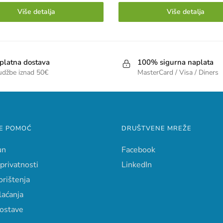
Više detalja
Više detalja
platna dostava
100% sigurna naplata
udžbe iznad 50€
MasterCard / Visa / Diners
E POMOĆ
DRUŠTVENE MREŽE
un
Facebook
 privatnosti
LinkedIn
orištenja
laćanja
dostave