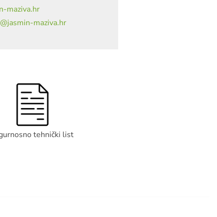
n-maziva.hr
a@jasmin-maziva.hr
gurnosno tehnički list