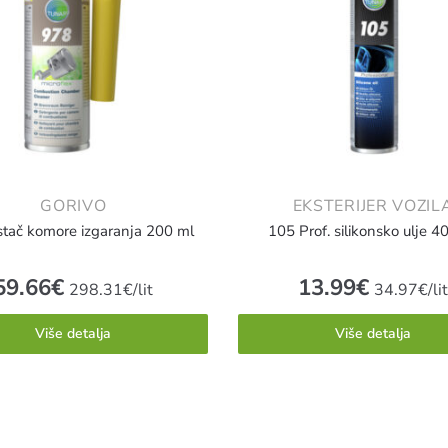
GORIVO
EKSTERIJER VOZIL
stač komore izgaranja 200 ml
105 Prof. silikonsko ulje 4
59.66
€
13.99
€
298.31€/lit
34.97€/li
Više detalja
Više detalja