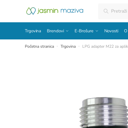
Skip
Skip
Pretraži:
Pretraži
to
to
navigation
content
Trgovina
Brendovi
E-Brošure
Novosti
O
Početna stranica
Trgovina
LPG adapter M22 za aplik
»
»