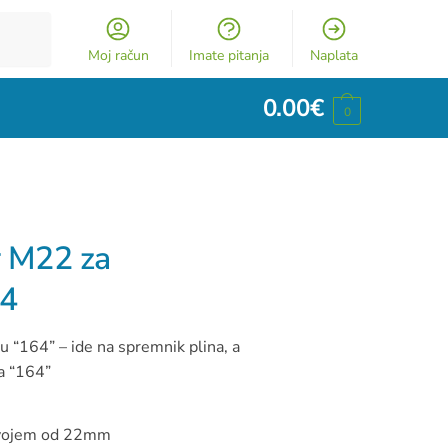
Moj račun
Imate pitanja
Naplata
0.00
€
0
 M22 za
64
u “164” – ide na spremnik plina, a
a “164”
avojem od 22mm