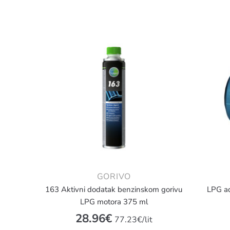
GORIVO
163 Aktivni dodatak benzinskom gorivu
LPG ad
LPG motora 375 ml
28.96
€
77.23€/lit