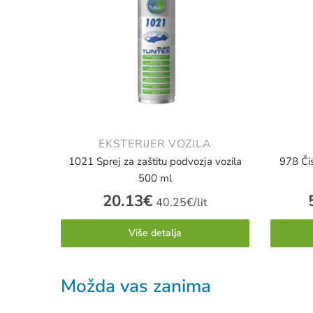
EKSTERIJER VOZILA
1021 Sprej za zaštitu podvozja vozila
978 Či
500 ml
20.13
€
40.25€/lit
Više detalja
Možda vas zanima