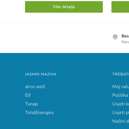
Više detalja
Bes
Nar
JASMIN MAZIVA
TREBAT
airco well
Moj rač
Elf
Politika
Tunap
Uvjeti k
TotalEnergies
Uvjeti p
Načini 