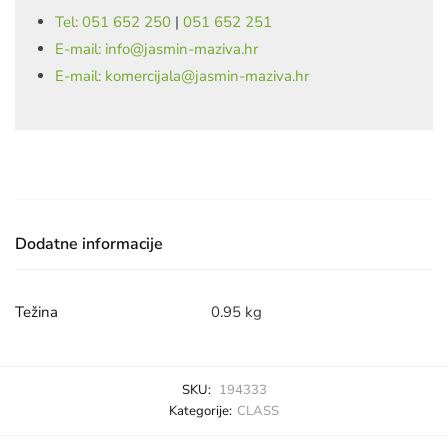
Tel: 051 652 250
|
051 652 251
E-mail: info@jasmin-maziva.hr
E-mail: komercijala@jasmin-maziva.hr
Dodatne informacije
Težina
0.95 kg
SKU:
194333
Kategorije:
CLASS