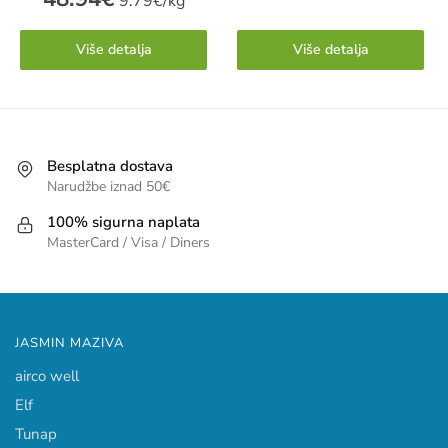
9.79€/kg
Više detalja
Više detalja
Besplatna dostava
Narudžbe iznad 50€
100% sigurna naplata
MasterCard / Visa / Diners
JASMIN MAZIVA
airco well
Elf
Tunap