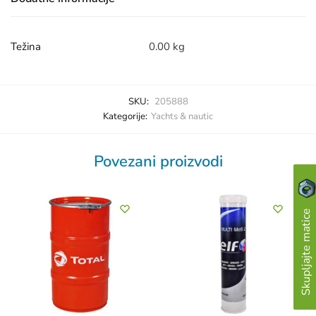
Težina
0.00 kg
SKU:
205888
Kategorije:
Yachts & nautic
Povezani proizvodi
Skupljajte matice