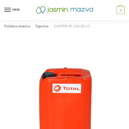
Skip
Skip
to
to
MENI
0
navigation
content
Početna stranica
»
Trgovina
»
CARTER EP 220 20 LIT