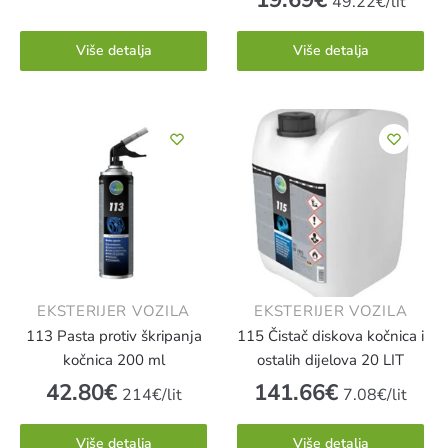
49.22€/lit
Više detalja
Više detalja
EKSTERIJER VOZILA
EKSTERIJER VOZILA
113 Pasta protiv škripanja
115 Čistač diskova kočnica i
kočnica 200 ml
ostalih dijelova 20 LIT
42.80
€
141.66
€
214€/lit
7.08€/lit
Više detalja
Više detalja