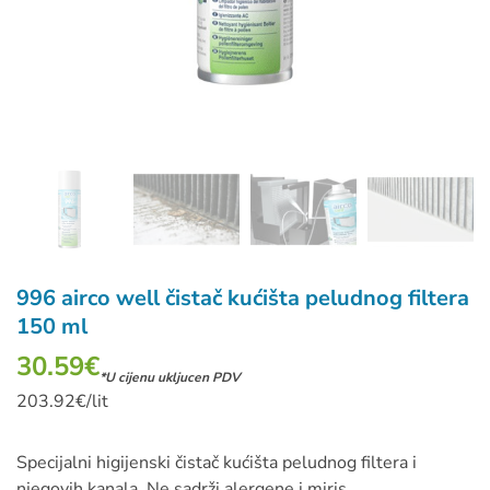
996 airco well čistač kućišta peludnog filtera
150 ml
30.59
€
*U cijenu ukljucen PDV
203.92€/lit
Specijalni higijenski čistač kućišta peludnog filtera i
njegovih kanala. Ne sadrži alergene i miris.