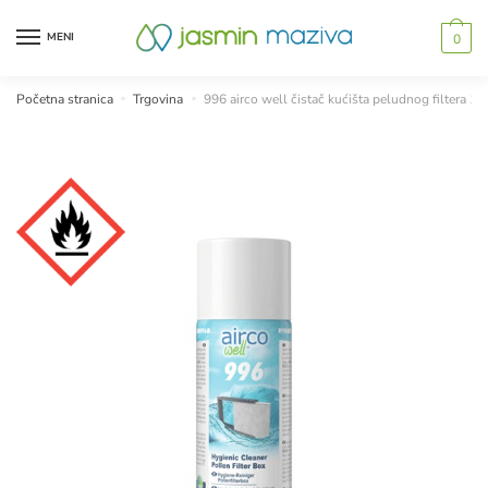
Skip
Skip
to
to
MENI
0
navigation
content
Početna stranica
»
Trgovina
»
996 airco well čistač kućišta peludnog filtera 15