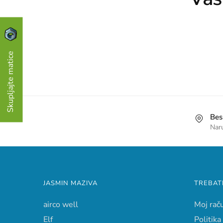
Skupljajte matice
Bes
Nar
JASMIN MAZIVA
TREBAT
airco well
Moj rač
Elf
Politika