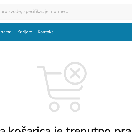
 nama
Karijere
Kontakt
a košarica je trenutno pra