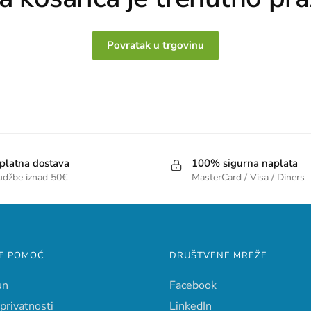
Povratak u trgovinu
platna dostava
100% sigurna naplata
udžbe iznad 50€
MasterCard / Visa / Diners
E POMOĆ
DRUŠTVENE MREŽE
un
Facebook
 privatnosti
LinkedIn