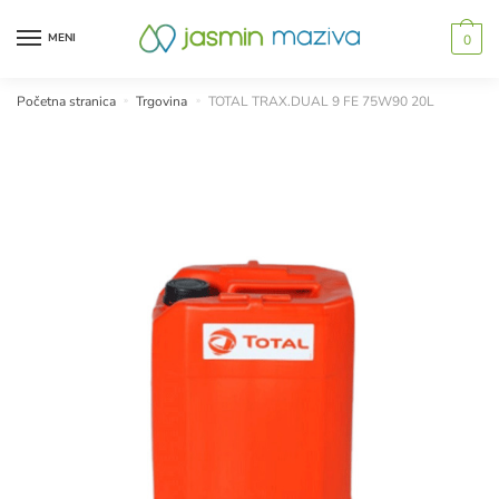
Skip
Skip
to
to
MENI
0
navigation
content
Početna stranica
»
Trgovina
»
TOTAL TRAX.DUAL 9 FE 75W90 20L