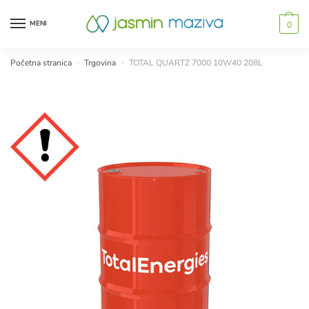
Skip
Skip
to
to
MENI
0
navigation
content
Početna stranica
»
Trgovina
»
TOTAL QUARTZ 7000 10W40 208L