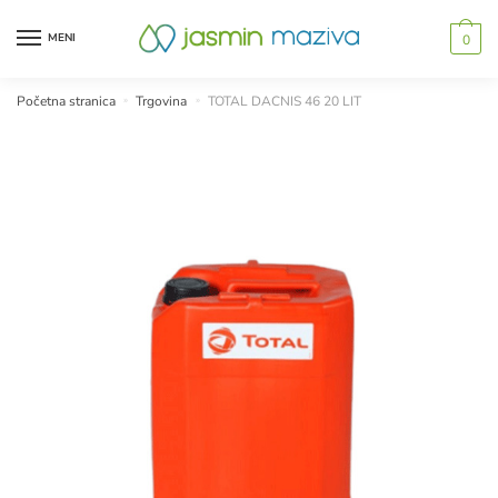
Skip
Skip
to
to
MENI
0
navigation
content
Početna stranica
»
Trgovina
»
TOTAL DACNIS 46 20 LIT