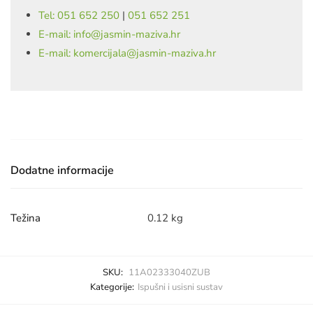
Tel: 051 652 250
|
051 652 251
E-mail: info@jasmin-maziva.hr
E-mail: komercijala@jasmin-maziva.hr
Dodatne informacije
Težina
0.12 kg
SKU:
11A02333040ZUB
Kategorije:
Ispušni i usisni sustav