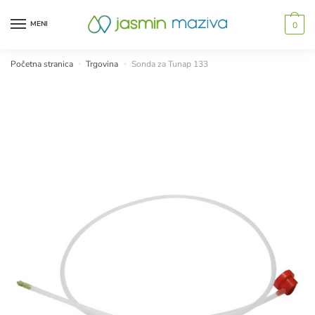
Skip
Skip
to
to
MENI
0
navigation
content
Početna stranica
»
Trgovina
»
Sonda za Tunap 133