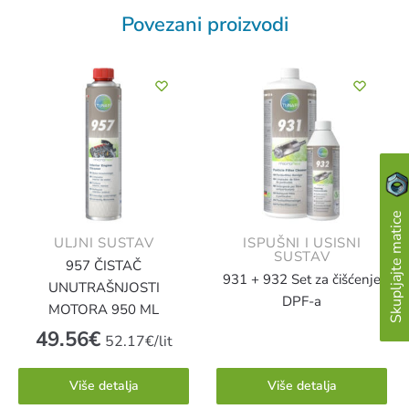
Povezani proizvodi
Skupljajte matice
ULJNI SUSTAV
ISPUŠNI I USISNI
SUSTAV
957 ČISTAČ
931 + 932 Set za čišćenje
UNUTRAŠNJOSTI
DPF-a
MOTORA 950 ML
49.56
€
52.17€/lit
Više detalja
Više detalja