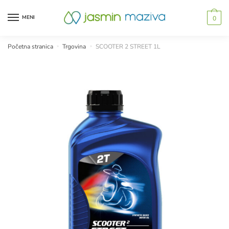
Skip
Skip
to
to
MENI
0
navigation
content
Početna stranica
»
Trgovina
»
SCOOTER 2 STREET 1L