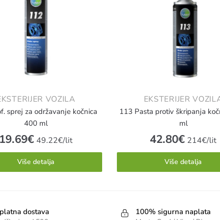
EKSTERIJER VOZILA
EKSTERIJER VOZIL
f. sprej za održavanje kočnica
113 Pasta protiv škripanja ko
400 ml
ml
19.69
€
42.80
€
49.22€/lit
214€/lit
Više detalja
Više detalja
platna dostava
100% sigurna naplata