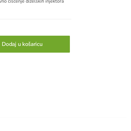
no čišćenje dizelskih injektora
Dodaj u košaricu