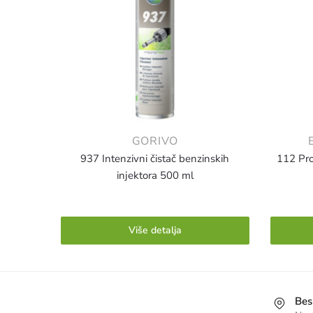
GORIVO
937 Intenzivni čistač benzinskih
112 Pro
injektora 500 ml
Više detalja
Bes