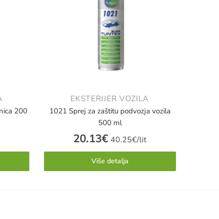
A
EKSTERIJER VOZILA
čnica 200
1021 Sprej za zaštitu podvozja vozila
500 ml
20.13
€
40.25€/lit
Više detalja