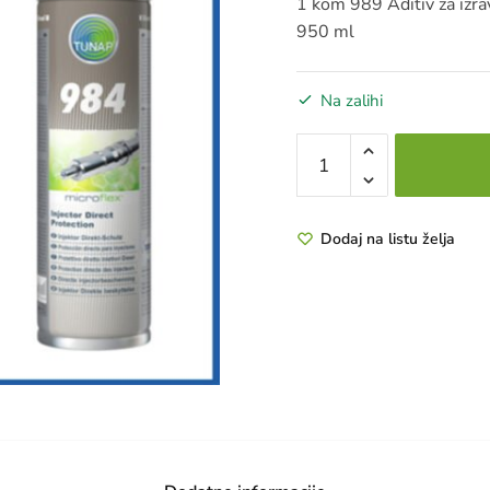
1 kom 989 Aditiv za izrav
950 ml
Na zalihi
PAKET
3
KORAKA
CARGO
Dodaj na listu želja
količina