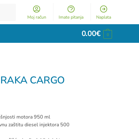
Moj račun
Imate pitanja
Naplata
0.00
€
0
ORAKA CARGO
ašnjosti motora 950 ml
vnu zaštitu diesel injektora 500