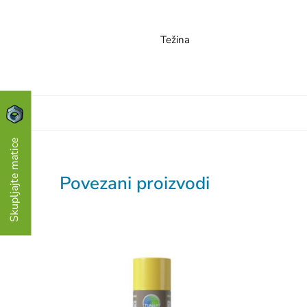
Težina
Skupljajte matice
Povezani proizvodi