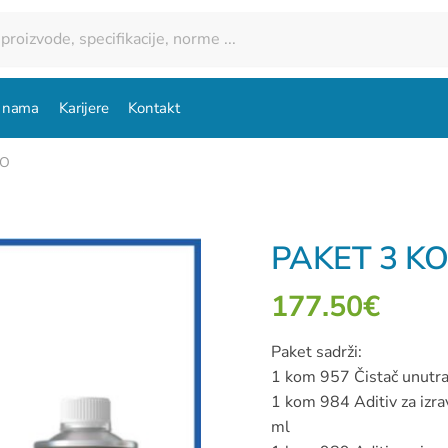
 nama
Karijere
Kontakt
GO
PAKET 3 K
177.50
€
Paket sadrži:
1 kom 957 Čistač unutr
1 kom 984 Aditiv za izra
ml