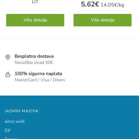
LIT
5.62
€
14.05€/kg
Više detalja
Više detalja
Besplatna dostava
Narudžbe iznad 50€
100% sigurna naplata
MasterCard / Visa / Diners
JASMIN MAZIVA
airco well
Elf