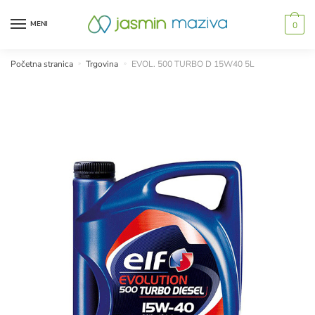
Skip
Skip
to
to
MENI
0
navigation
content
Početna stranica
»
Trgovina
»
EVOL. 500 TURBO D 15W40 5L