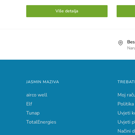
Više detalja
Bes
Nar
JASMIN MAZIVA
TREBAT
airco well
Moj rač
Elf
Politika
Tunap
Uvjeti k
TotalEnergies
Uvjeti p
Načini 