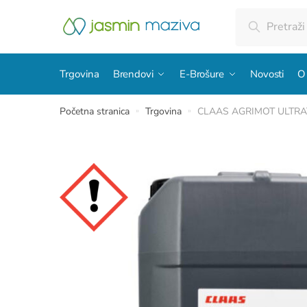
Skip
Skip
Pretraži:
Pretraži
to
to
navigation
content
Trgovina
Brendovi
E-Brošure
Novosti
O
Početna stranica
Trgovina
CLAAS AGRIMOT ULTRA
»
»