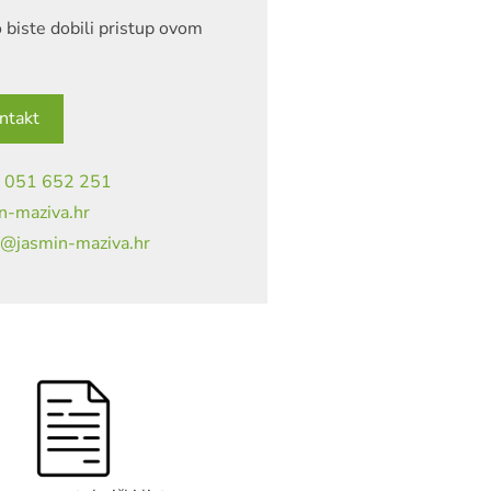
 biste dobili pristup ovom
ntakt
|
051 652 251
n-maziva.hr
a@jasmin-maziva.hr