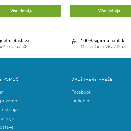
Više detalja
Više detalja
platna dostava
100% sigurna naplata
udžbe iznad 50€
MasterCard / Visa / Diners
E POMOĆ
DRUŠTVENE MREŽE
un
Facebook
 privatnosti
LinkedIn
orištenja
laćanja
dostave