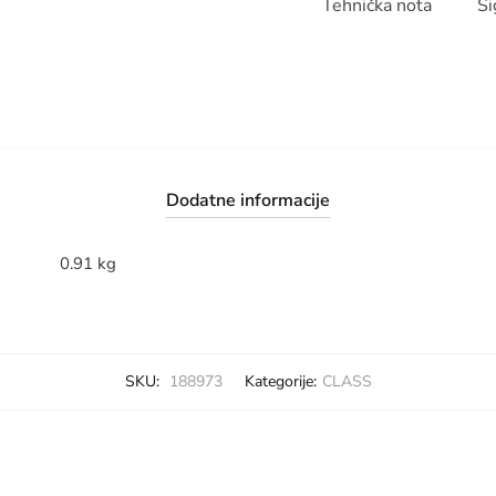
Tehnička nota
Si
Dodatne informacije
0.91 kg
SKU:
188973
Kategorije:
CLASS