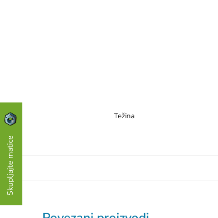
Težina
Skupljajte matice
Povezani proizvodi