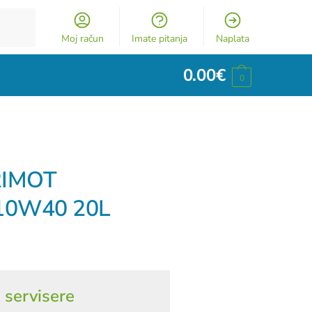
Moj račun
Imate pitanja
Naplata
0.00
€
0
RIMOT
10W40 20L
 servisere