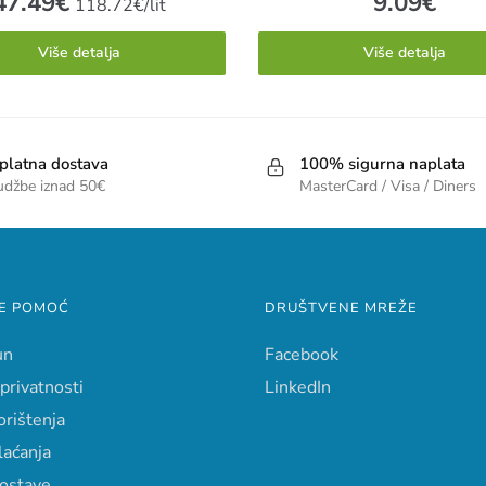
47.49
€
9.09
€
118.72€/lit
Više detalja
Više detalja
platna dostava
100% sigurna naplata
udžbe iznad 50€
MasterCard / Visa / Diners
E POMOĆ
DRUŠTVENE MREŽE
un
Facebook
 privatnosti
LinkedIn
orištenja
laćanja
dostave