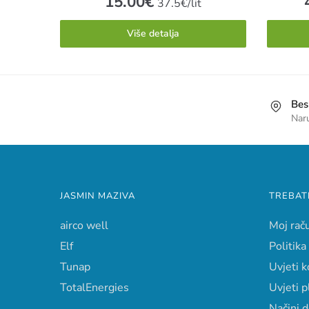
15.00
€
37.5€/lit
Više detalja
Bes
Nar
JASMIN MAZIVA
TREBAT
airco well
Moj rač
Elf
Politika
Tunap
Uvjeti k
TotalEnergies
Uvjeti p
Načini 