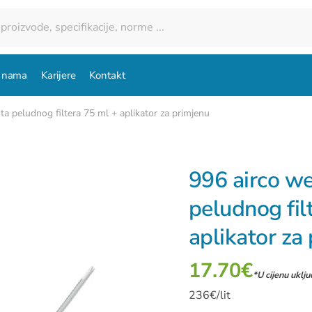
 nama
Karijere
Kontakt
šta peludnog filtera 75 ml + aplikator za primjenu
996 airco wel
peludnog fil
aplikator za
17.70
€
*U cijenu uklj
236€/lit