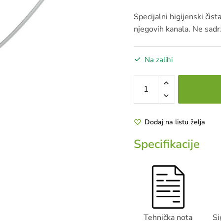
Specijalni higijenski čist
njegovih kanala. Ne sadrž
Na zalihi
996
airco
well
čistač
Dodaj na listu želja
kućišta
Specifikacije
peludnog
filtera
75
ml
+
aplikator
za
Tehnička nota
Si