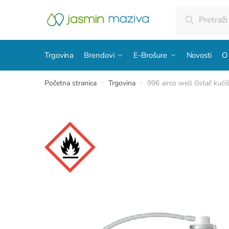
Skip
Skip
Pretraži:
Pretraži
to
to
navigation
content
Trgovina
Brendovi
E-Brošure
Novosti
O
Početna stranica
Trgovina
996 airco well čistač kući
»
»