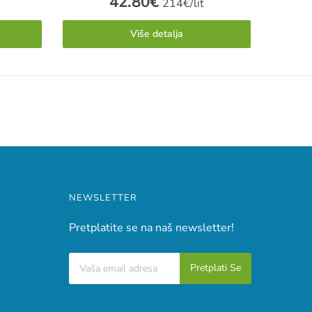
42.80
€
214€/lit
Više detalja
NEWSLETTER
Pretplatite se na naš newsletter!