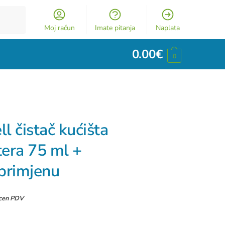
Moj račun
Imate pitanja
Naplata
0.00
€
0
l čistač kućišta
tera 75 ml +
 primjenu
ucen PDV