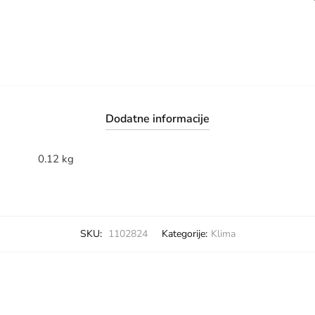
primjenu
količina
Dodatne informacije
0.12 kg
SKU:
1102824
Kategorije:
Klima