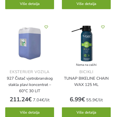
Više detalja
Više detalja
Nema na zalihi
EKSTERIJER VOZILA
BICIKLI
927 Čistač vjetrobranskog
TUNAP BIKELINE CHAIN
stakla plavi koncentrat –
WAX 125 ML
60°C 30 LIT
211.24
€
6.99
€
7.04€/lit
55.9€/lit
Više detalja
Više detalja