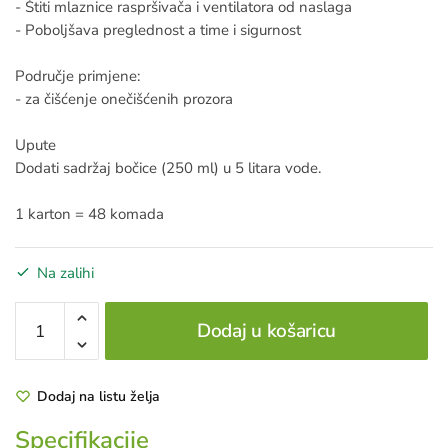
- Štiti mlaznice raspršivača i ventilatora od naslaga
- Poboljšava preglednost a time i sigurnost
Područje primjene:
- za čišćenje onečišćenih prozora
Upute
Dodati sadržaj bočice (250 ml) u 5 litara vode.
1 karton = 48 komada
Na zalihi
727
Dodaj u košaricu
SUMMER
SCREEN
WASH
Dodaj na listu želja
CONC.
250
Specifikacije