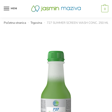
Skip
Skip
to
to
MENI
0
navigation
content
Početna stranica
»
Trgovina
»
727 SUMMER SCREEN WASH CONC. 250 ML