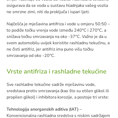
osigurava da se voda u sustavu hladnjaka vašeg vozila
ne smrzne zimi, niti da proključa i ispari ljeti.
Najčešća je mješavina antifriza i vode u omjeru 50:50 –
to podiže točku vrenja vode između 240°C i 270°C, a
snižava točku smrzavanja na oko -37°C. Važno je da u
svom automobilu uvijek koristite rashladnu tekućinu, a
ne čisti antifriz, jer antifriz ima puno višu točku
smrzavanja od oko -20°C.
Vrste antifriza i rashladne tekućine
Sve rashladne tekućine sadrže mješavinu vode,
sredstava protiv smrzavanja (kao što su etilen glikol ili
propilen glikol) i inhibitora korozije, a postoje tri vrste:
Tehnologija anorganskih aditiva (IAT) –
Konvencionalna rashladna sredstva s niskim sadržajem