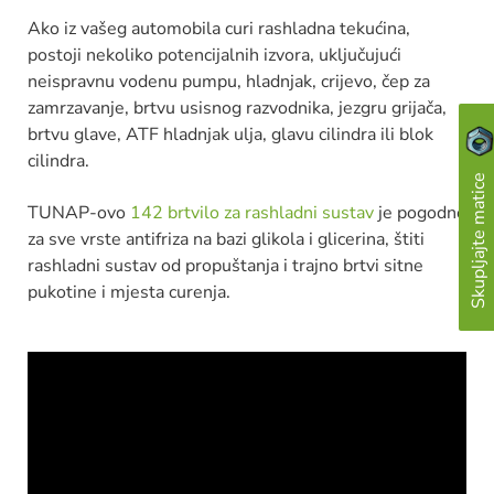
Ako iz vašeg automobila curi rashladna tekućina,
postoji nekoliko potencijalnih izvora, uključujući
neispravnu vodenu pumpu, hladnjak, crijevo, čep za
zamrzavanje, brtvu usisnog razvodnika, jezgru grijača,
brtvu glave, ATF hladnjak ulja, glavu cilindra ili blok
cilindra.
Skupljajte matice
TUNAP-ovo
142 brtvilo za rashladni sustav
je pogodno
za sve vrste antifriza na bazi glikola i glicerina, štiti
rashladni sustav od propuštanja i trajno brtvi sitne
pukotine i mjesta curenja.