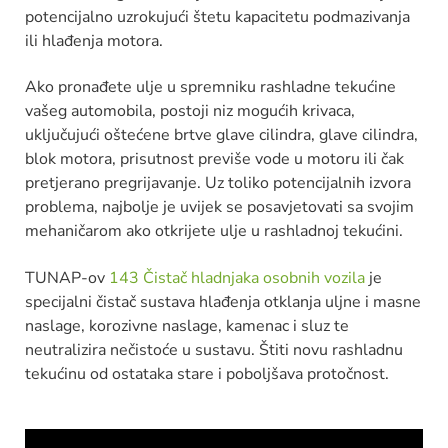
potencijalno uzrokujući štetu kapacitetu podmazivanja
ili hlađenja motora.
Ako pronađete ulje u spremniku rashladne tekućine
vašeg automobila, postoji niz mogućih krivaca,
uključujući oštećene brtve glave cilindra, glave cilindra,
blok motora, prisutnost previše vode u motoru ili čak
pretjerano pregrijavanje. Uz toliko potencijalnih izvora
problema, najbolje je uvijek se posavjetovati sa svojim
mehaničarom ako otkrijete ulje u rashladnoj tekućini.
TUNAP-ov
143 Čistač hladnjaka osobnih vozila
je
specijalni čistač sustava hlađenja otklanja uljne i masne
naslage, korozivne naslage, kamenac i sluz te
neutralizira nečistoće u sustavu. Štiti novu rashladnu
tekućinu od ostataka stare i poboljšava protočnost.