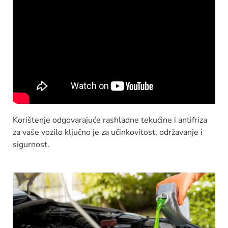
Korištenje odgovarajuće rashladne tekućine i antifriza
za vaše vozilo ključno je za učinkovitost, održavanje i
sigurnost.