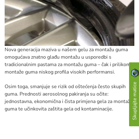
Nova generacija maziva u našem gelu za montažu guma
omogućava znatno glađu montažu u usporedbi s
tradicionalnim pastama za montažu guma – čak i prilikom
montaže guma niskog profila visokih performansi.
Skupljajte matice
Osim toga, smanjuje se rizik od oštećenja često skupih
guma. Prednosti aerosolnog pakiranja su očite:
jednostavna, ekonomična i čista primjena gela za montažu
guma te učinkovita zaštita gela od kontaminacije.