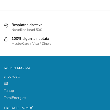
Besplatna dostava
Narudžbe iznad 50€
100% sigurna naplata
MasterCard / Visa / Diners
JASMIN MAZIVA
airco well
Elf
Tunap
TotalEnergies
TREBATE POMOĆ