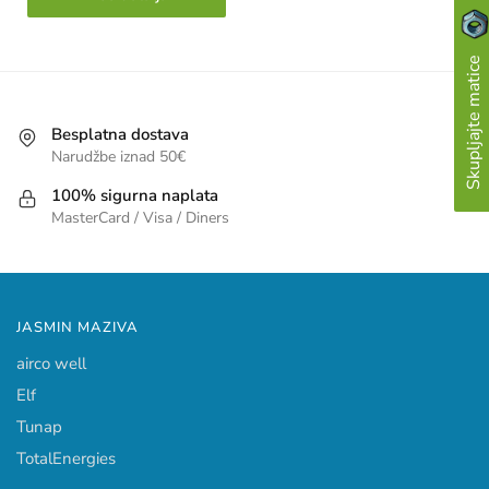
Skupljajte matice
Besplatna dostava
Narudžbe iznad 50€
100% sigurna naplata
MasterCard / Visa / Diners
JASMIN MAZIVA
airco well
Elf
Tunap
TotalEnergies