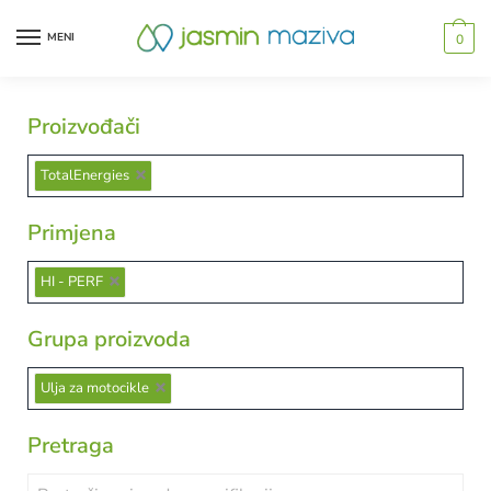
MENI
0
Proizvođači
TotalEnergies
Primjena
HI - PERF
Grupa proizvoda
Ulja za motocikle
Pretraga