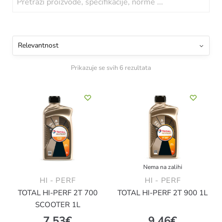
Prikazuje se svih 6 rezultata
Nema na zalihi
HI - PERF
HI - PERF
TOTAL HI-PERF 2T 700
TOTAL HI-PERF 2T 900 1L
SCOOTER 1L
7.53
€
9.46
€