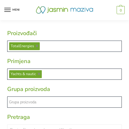
MENI
0
Proizvođači
TotalEnergies
Primjena
Yachts & nautic
Grupa proizvoda
Pretraga