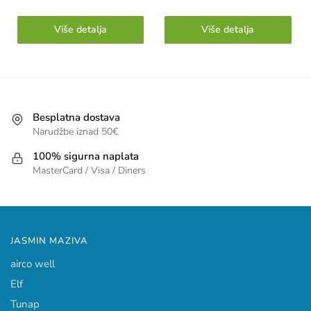
Više detalja
Više detalja
Besplatna dostava
Narudžbe iznad 50€
100% sigurna naplata
MasterCard / Visa / Diners
JASMIN MAZIVA
airco well
Elf
Tunap