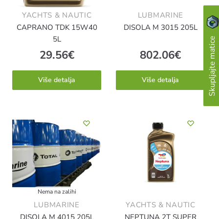
YACHTS & NAUTIC
LUBMARINE
CAPRANO TDK 15W40
DISOLA M 3015 205L
5L
Skupljajte matice
29.56
€
802.06
€
Više detalja
Više detalja
Nema na zalihi
LUBMARINE
YACHTS & NAUTIC
DISOLA M 4015 205L
NEPTUNA 2T SUPER