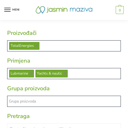
MENI
0
Proizvođači
TotalEnergies
Primjena
Lubmarine
Yachts & nautic
Grupa proizvoda
Pretraga