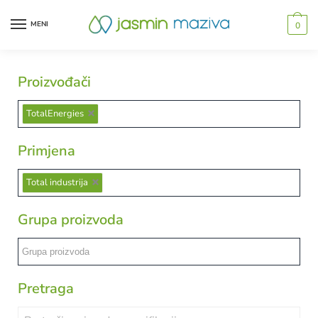
MENI
0
Proizvođači
TotalEnergies
Primjena
Total industrija
Grupa proizvoda
Pretraga