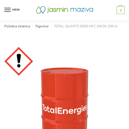
Skip
Skip
to
to
MENI
0
navigation
content
Početna stranica
»
Trgovina
»
TOTAL QUARTZ 9000 NFC 5W30 208 lit