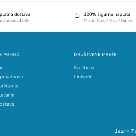
platna dostava
100% sigurna naplata
udžbe iznad 50€
MasterCard / Visa / Diners
E POMOĆ
DRUŠTVENE MREŽE
un
Facebook
 privatnosti
LinkedIn
orištenja
laćanja
dostave
1eur = 7