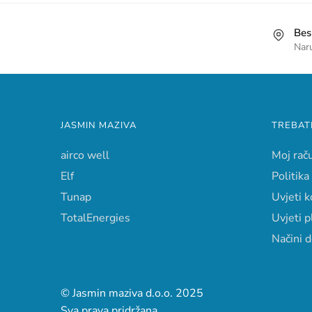
Bes
Nar
JASMIN MAZIVA
TREBAT
airco well
Moj rač
Elf
Politika
Tunap
Uvjeti k
TotalEnergies
Uvjeti p
Načini 
© Jasmin maziva d.o.o. 2025
Sva prava pridržana