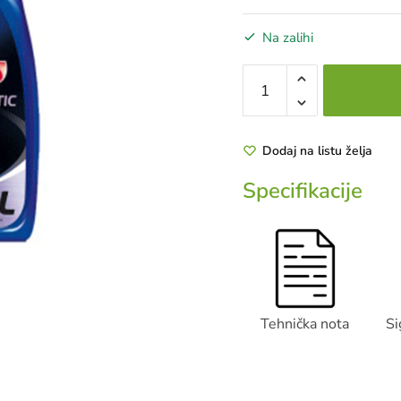
Na zalihi
RENAULTMATIC
D2
1L
količina
Dodaj na listu želja
Specifikacije
Tehnička nota
Si