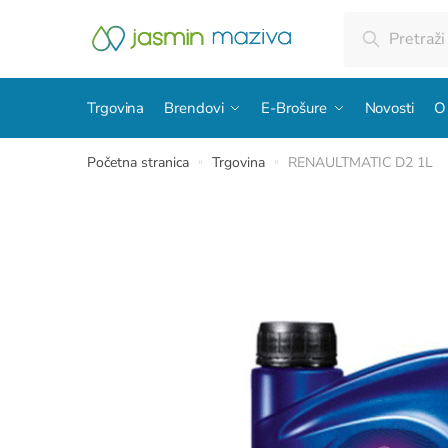
Skip
Skip
Pretraži:
Pretraži
to
to
navigation
content
Trgovina
Brendovi
E-Brošure
Novosti
O
Početna stranica
Trgovina
RENAULTMATIC D2 1L
»
»