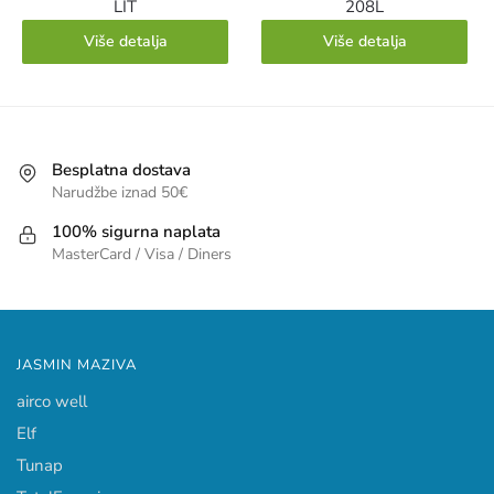
LIT
208L
Više detalja
Više detalja
Besplatna dostava
Narudžbe iznad 50€
100% sigurna naplata
MasterCard / Visa / Diners
JASMIN MAZIVA
airco well
Elf
Tunap