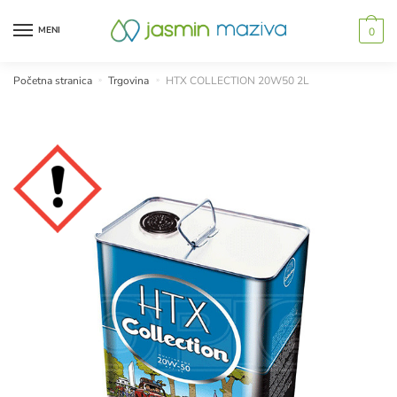
Skip
Skip
to
to
MENI
0
navigation
content
Početna stranica
»
Trgovina
»
HTX COLLECTION 20W50 2L