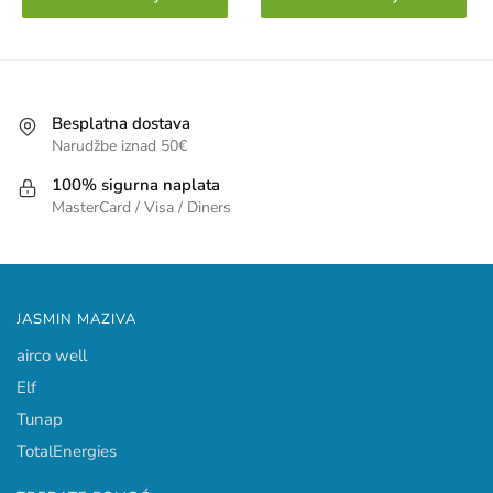
Besplatna dostava
Narudžbe iznad 50€
100% sigurna naplata
MasterCard / Visa / Diners
JASMIN MAZIVA
airco well
Elf
Tunap
TotalEnergies